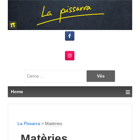
Search
for:
≡
Home
La Pissarra
>
Matèries
Matèries