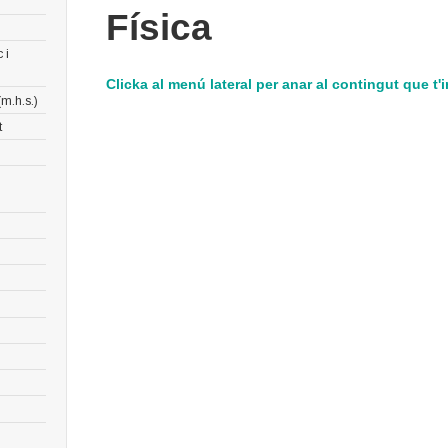
Física
 i
Clicka al menú lateral per anar al contingut que t'i
m.h.s.)
t