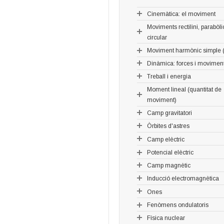
Cinemàtica: el moviment
Moviments rectilini, parabòlic
circular
Moviment harmònic simple (
Dinàmica: forces i movimen
Treball i energia
Moment lineal (quantitat de
moviment)
Camp gravitatori
Òrbites d'astres
Camp elèctric
Potencial elèctric
Camp magnètic
Inducció electromagnètica
Ones
Fenòmens ondulatoris
Física nuclear