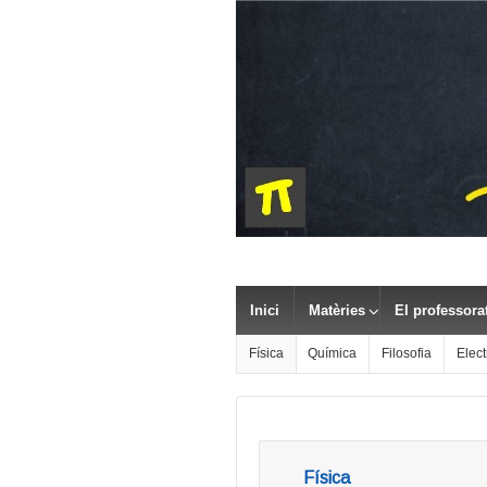
Inici
Matèries
El professora
Física
Química
Filosofia
Elect
Física