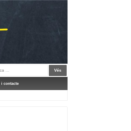
ch
 i contacte