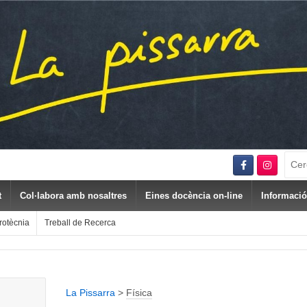
Sear
for:
t
Col·labora amb nosaltres
Eines docència on-line
Informació
rotècnia
Treball de Recerca
La Pissarra
>
Física