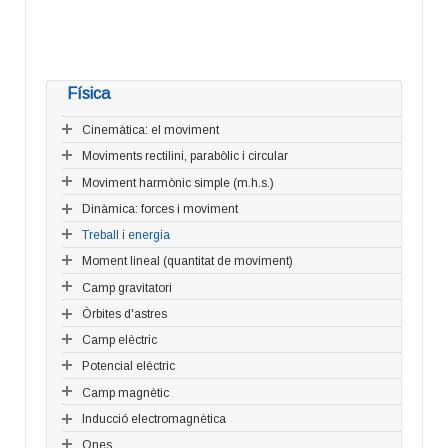
Física
Cinemàtica: el moviment
Moviments rectilini, parabòlic i circular
Moviment harmònic simple (m.h.s.)
Dinàmica: forces i moviment
Treball i energia
Moment lineal (quantitat de moviment)
Camp gravitatori
Òrbites d'astres
Camp elèctric
Potencial elèctric
Camp magnètic
Inducció electromagnètica
Ones