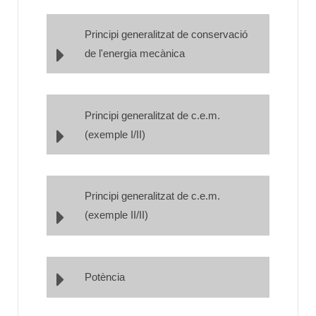
Principi generalitzat de conservació
de l'energia mecànica
Principi generalitzat de c.e.m.
(exemple I/II)
Principi generalitzat de c.e.m.
(exemple II/II)
Potència