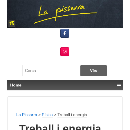
Search
for:
≡
Home
La Pissarra
>
Física
>
Treball i energia
Treball i energia