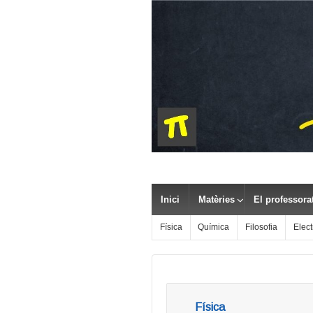
Inici
Matèries
El professora
Física
Química
Filosofia
Elect
Física