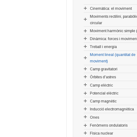
Cinemàtica: el moviment
Moviments rectilini, parabòlic
circular
Moviment harmònic simple (
Dinàmica: forces i movimen
Treball i energia
Moment lineal (quantitat de
moviment)
Camp gravitatori
Òrbites d'astres
Camp elèctric
Potencial elèctric
Camp magnètic
Inducció electromagnètica
Ones
Fenòmens ondulatoris
Física nuclear