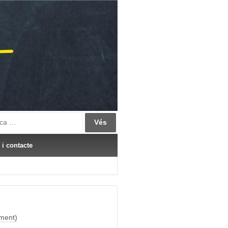
ch
 i contacte
iment)