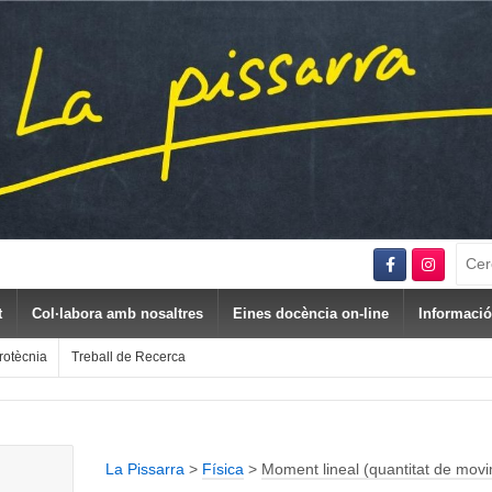
Sear
for:
t
Col·labora amb nosaltres
Eines docència on-line
Informació
rotècnia
Treball de Recerca
La Pissarra
>
Física
>
Moment lineal (quantitat de mov