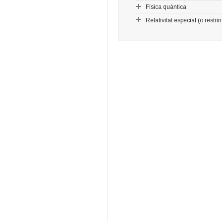
Física quàntica
Relativitat especial (o restri