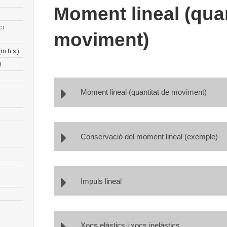
Moment lineal (quan
 i
moviment)
m.h.s.)
t
Moment lineal (quantitat de moviment)
Conservació del moment lineal (exemple)
Impuls lineal
Xocs elàstics i xocs inelàstics