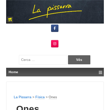
Search
for:
≡
Home
La Pissarra
>
Física
>
Ones
Ones