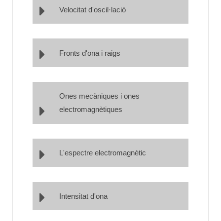
Velocitat d'oscil·lació
Fronts d'ona i raigs
Ones mecàniques i ones
electromagnètiques
L'espectre electromagnètic
Intensitat d'ona