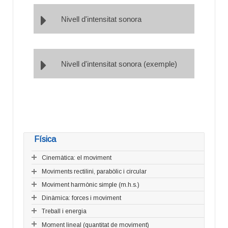
Nivell d'intensitat sonora
Nivell d'intensitat sonora (exemple)
Física
Cinemàtica: el moviment
Moviments rectilini, parabòlic i circular
Moviment harmònic simple (m.h.s.)
Dinàmica: forces i moviment
Treball i energia
Moment lineal (quantitat de moviment)